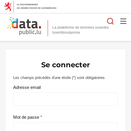
Reche
La plateforme de données ouvertes
Se connecter
Les champs précédés d'une étoile (
*
) sont obligatoires.
Adresse email
Mot de passe