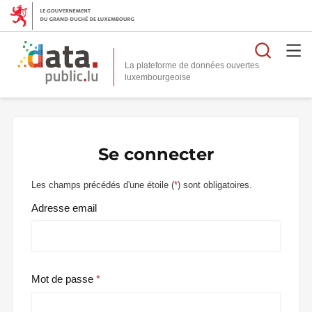
Reche
La plateforme de données ouvertes
Se connecter
Les champs précédés d'une étoile (
*
) sont obligatoires.
Adresse email
Mot de passe