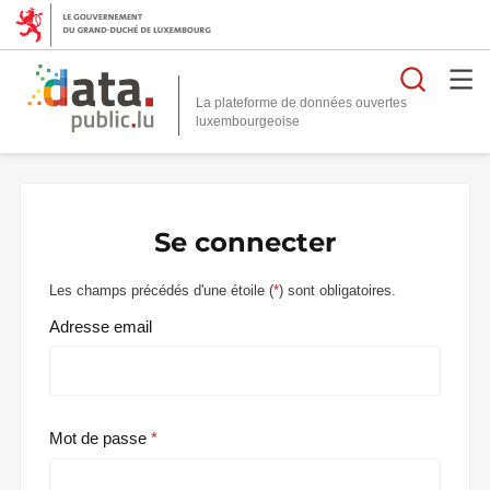
Reche
La plateforme de données ouvertes
Se connecter
Les champs précédés d'une étoile (
*
) sont obligatoires.
Adresse email
Mot de passe