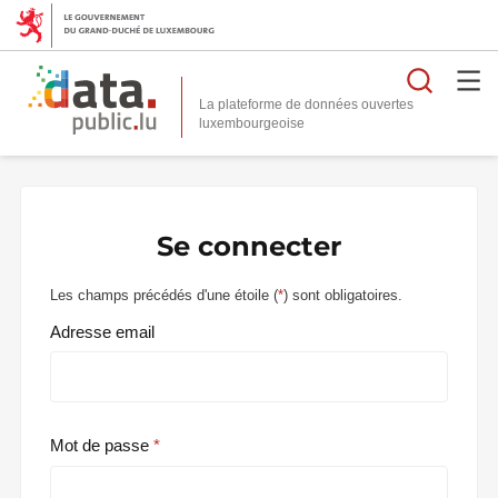
Reche
La plateforme de données ouvertes
Se connecter
Les champs précédés d'une étoile (
*
) sont obligatoires.
Adresse email
Mot de passe