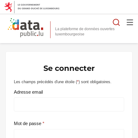
Reche
La plateforme de données ouvertes
Se connecter
Les champs précédés d'une étoile (
*
) sont obligatoires.
Adresse email
Mot de passe