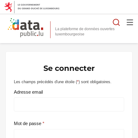
Reche
La plateforme de données ouvertes
Se connecter
Les champs précédés d'une étoile (
*
) sont obligatoires.
Adresse email
Mot de passe