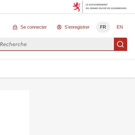
Se connecter
S'enregistrer
FR
EN
chercher des données
Re