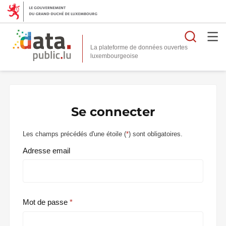
Reche
La plateforme de données ouvertes
Se connecter
Les champs précédés d'une étoile (
*
) sont obligatoires.
Adresse email
Mot de passe