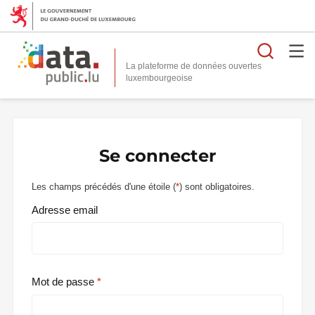
Reche
La plateforme de données ouvertes
Se connecter
Les champs précédés d'une étoile (
*
) sont obligatoires.
Adresse email
Mot de passe