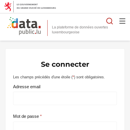
Reche
La plateforme de données ouvertes
Se connecter
Les champs précédés d'une étoile (
*
) sont obligatoires.
Adresse email
Mot de passe