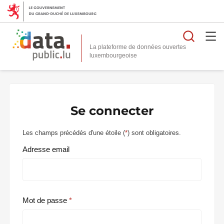
Reche
La plateforme de données ouvertes
Se connecter
Les champs précédés d'une étoile (
*
) sont obligatoires.
Adresse email
Mot de passe