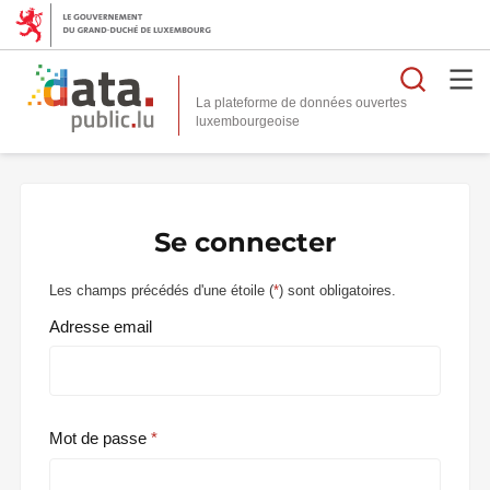
Reche
La plateforme de données ouvertes
Se connecter
Les champs précédés d'une étoile (
*
) sont obligatoires.
Adresse email
Mot de passe