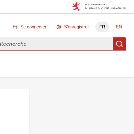
Se connecter
S'enregistrer
FR
EN
chercher des données
Re