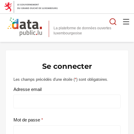
Reche
La plateforme de données ouvertes
Se connecter
Les champs précédés d'une étoile (
*
) sont obligatoires.
Adresse email
Mot de passe