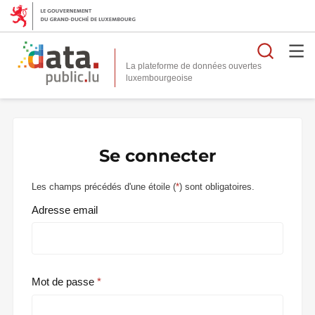
Reche
La plateforme de données ouvertes
Se connecter
Les champs précédés d'une étoile (
*
) sont obligatoires.
Adresse email
Mot de passe