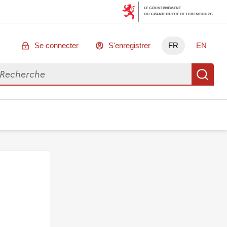
Se connecter
S'enregistrer
FR
EN
chercher des données
Re