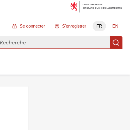
Se connecter
S'enregistrer
FR
EN
chercher des données
Re