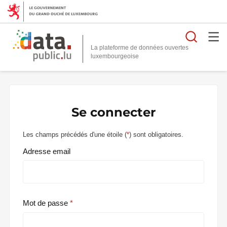
Reche
La plateforme de données ouvertes
Se connecter
Les champs précédés d'une étoile (
*
) sont obligatoires.
Adresse email
Mot de passe