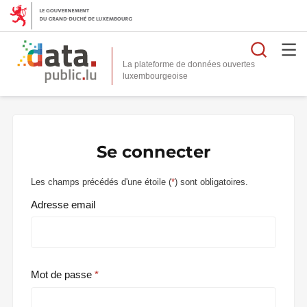
Reche
La plateforme de données ouvertes
Se connecter
Les champs précédés d'une étoile (
*
) sont obligatoires.
Adresse email
Mot de passe