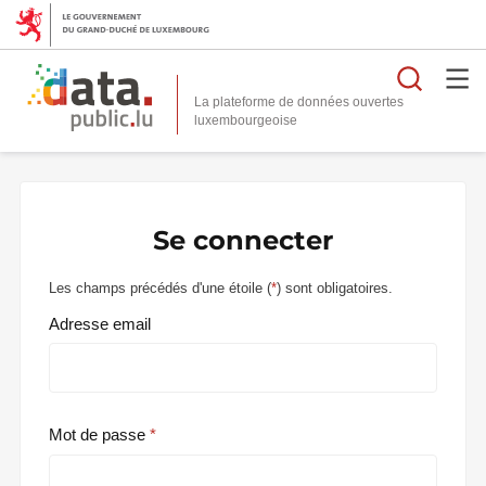
Reche
La plateforme de données ouvertes
Se connecter
Les champs précédés d'une étoile (
*
) sont obligatoires.
Adresse email
Mot de passe