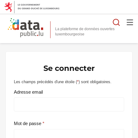
Reche
La plateforme de données ouvertes
Se connecter
Les champs précédés d'une étoile (
*
) sont obligatoires.
Adresse email
Mot de passe