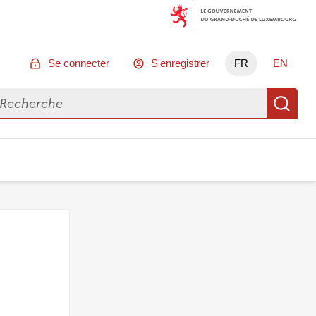
Se connecter
S'enregistrer
FR
EN
chercher des données
Re