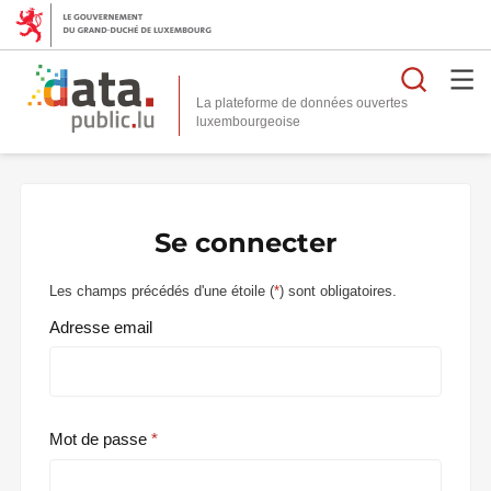
Reche
La plateforme de données ouvertes
Se connecter
Les champs précédés d'une étoile (
*
) sont obligatoires.
Adresse email
Mot de passe