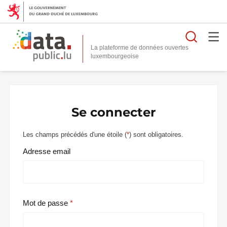
Reche
La plateforme de données ouvertes
Se connecter
Les champs précédés d'une étoile (
*
) sont obligatoires.
Adresse email
Mot de passe