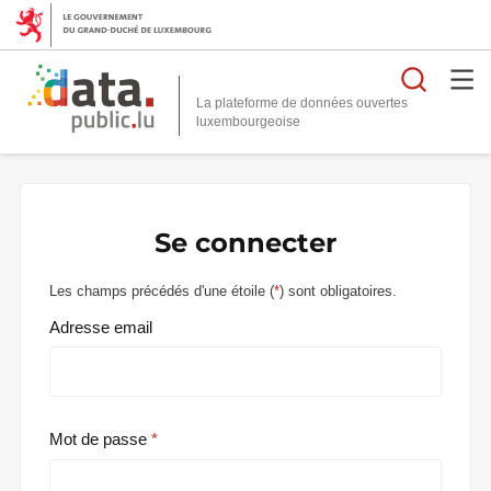
Reche
La plateforme de données ouvertes
Se connecter
Les champs précédés d'une étoile (
*
) sont obligatoires.
Adresse email
Mot de passe