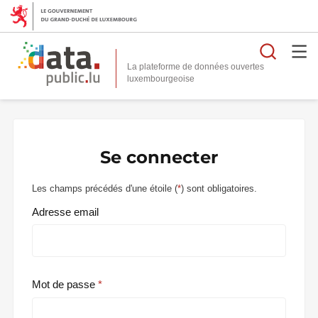
Reche
La plateforme de données ouvertes
Se connecter
Les champs précédés d'une étoile (
*
) sont obligatoires.
Adresse email
Mot de passe