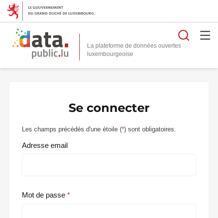
Reche
La plateforme de données ouvertes
Se connecter
Les champs précédés d'une étoile (
*
) sont obligatoires.
Adresse email
Mot de passe