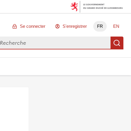
Se connecter
S'enregistrer
FR
EN
chercher des données
Re