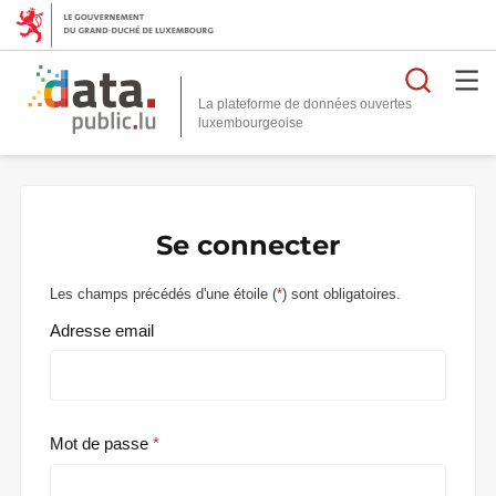
Reche
La plateforme de données ouvertes
Se connecter
Les champs précédés d'une étoile (
*
) sont obligatoires.
Adresse email
Mot de passe