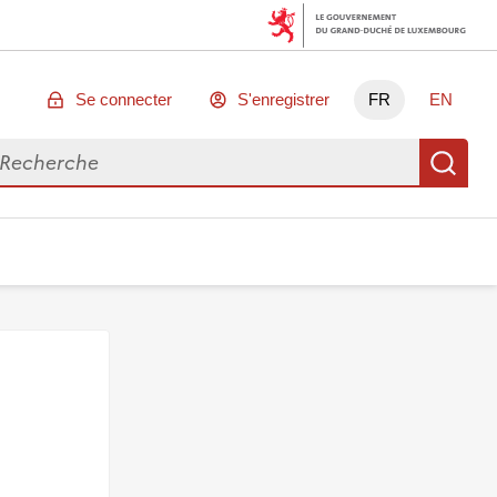
Se connecter
S'enregistrer
FR
EN
chercher des données
Re