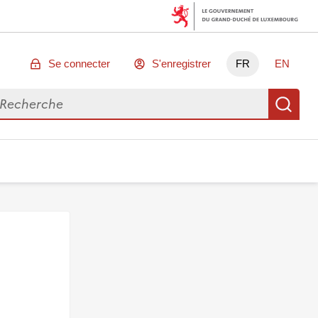
Se connecter
S'enregistrer
FR
EN
chercher des données
Re