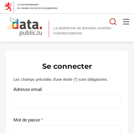
Reche
La plateforme de données ouvertes
Se connecter
Les champs précédés d'une étoile (
*
) sont obligatoires.
Adresse email
Mot de passe