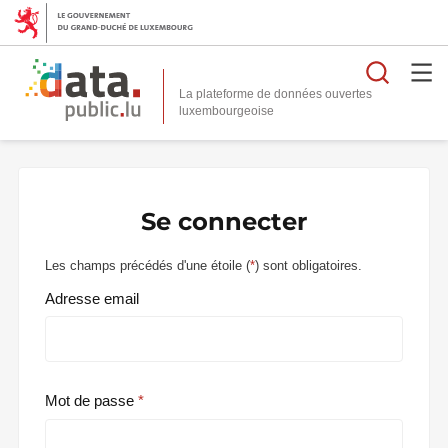
Reche
La plateforme de données ouvertes
Se connecter
Les champs précédés d'une étoile (
*
) sont obligatoires.
Adresse email
Mot de passe