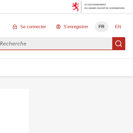
Se connecter
S'enregistrer
FR
EN
chercher des données
Re