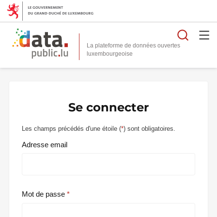
Reche
La plateforme de données ouvertes
Se connecter
Les champs précédés d'une étoile (
*
) sont obligatoires.
Adresse email
Mot de passe