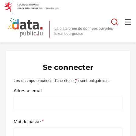
Reche
La plateforme de données ouvertes
Se connecter
Les champs précédés d'une étoile (
*
) sont obligatoires.
Adresse email
Mot de passe