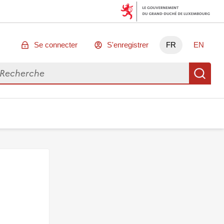
Se connecter
S'enregistrer
FR
EN
chercher des données
Re