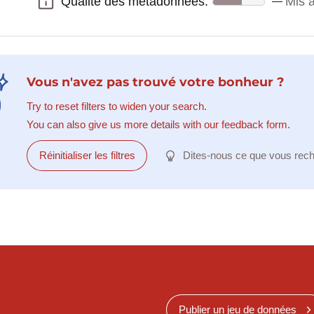
Qualité des métadonnées:
Mis à
Qualité des métadonnées:
Vous n'avez pas trouvé votre bonheur ?
Try to reset filters to widen your search.
You can also give us more details with our feedback form.
Réinitialiser les filtres
Dites-nous ce que vous rec
Publier un jeu de données