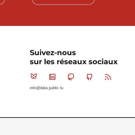
Suivez-nous
sur les réseaux sociaux
Bluesky
Linkedin
Mastodon
Github
RSS
info@data.public.lu
Le Gouvernement du Grand-Duché de Luxembourg - S