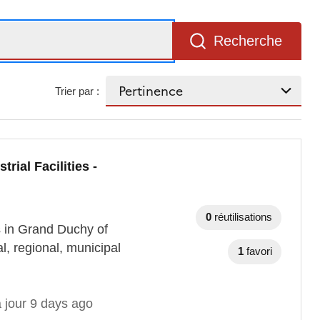
Recherche
Trier par :
rial Facilities -
0
réutilisations
s in Grand Duchy of
l, regional, municipal
1
favori
 jour 9 days ago