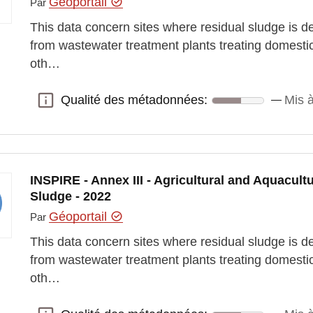
Géoportail
Par
This data concern sites where residual sludge is d
from wastewater treatment plants treating domesti
oth…
Qualité des métadonnées:
Mis à
Qualité des métadonnées:
INSPIRE - Annex III - Agricultural and Aquacultu
Sludge - 2022
Géoportail
Par
This data concern sites where residual sludge is d
from wastewater treatment plants treating domesti
oth…