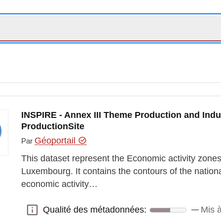
INSPIRE - Annex III Theme Production and Indust
ProductionSite
Géoportail
Par
This dataset represent the Economic activity zone
Luxembourg. It contains the contours of the nationa
economic activity…
Qualité des métadonnées:
Mis à
Qualité des métadonnées: