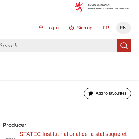
Log in
Sign up
FR
EN
arch for data
Se
Add to favourites
Producer
STATEC Institut national de la statistique et