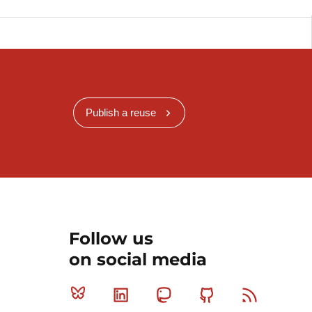
Publish a reuse
Follow us
on social media
Bluesky
Linkedin
Mastodon
Github
RSS