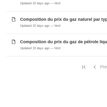
Répartition géographique des ventes de car
Updated 10 days ago
html
Composition du prix du gaz naturel par typ
Synchronisé automatiquement depuis la
base de do
Updated 10 days ago
html
Composition du prix du gaz de pétrole liqu
Updated 10 days ago
html
First pag
Pre