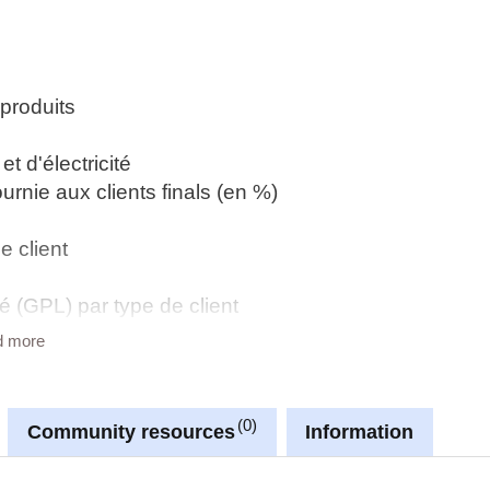
produits
t d'électricité
ournie aux clients finals (en %)
e client
é (GPL) par type de client
de client
d more
nsports routiers
ansport
ction d'énergie électrique
0
Community resources
Information
rentes utilisations et par forme d'énergie
érents secteurs