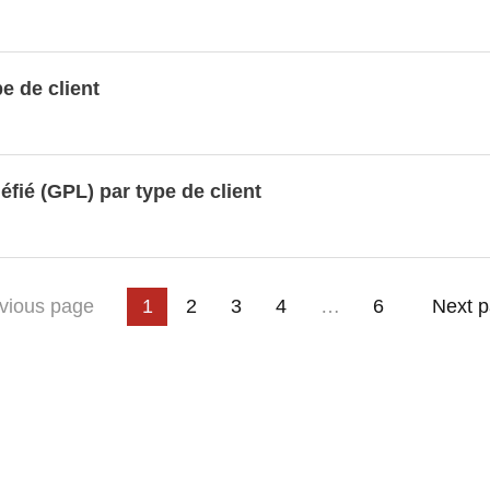
burants et du nombre de stations-services
e de client
nnées LUSTAT
éfié (GPL) par type de client
3
4
…
e
vious page
1
2
6
Next 