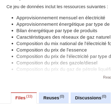
Ce jeu de données inclut les ressources suivantes :
Approvisionnement mensuel en électricité
Approvisionnement énergétique par type de 
Bilan énergétique par type de produits
Caractéristiques des réseaux de gaz naturel e
Composition du mix national de l'électricité f
Composition du prix de l'essence
Composition du prix de l'électricité par type d
Composition du prix des gazole/diesel
Composition du prix du gaz de pétrole liquéfi
Composition du prix du gaz naturel par type 
Rea
Consommation de biocarburants dans les tra
Consommation de carburant par mode de tr
Consommation de combustibles pour la produ
33
0
0
Files
Reuses
Discussions
Consommation finale d'énergie selon les diffé
Consommation finale d'énergie selon les diff