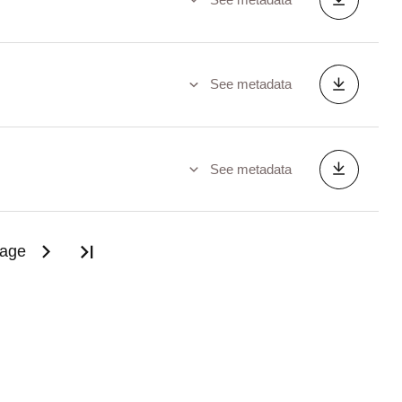
See metadata
See metadata
page
Last page