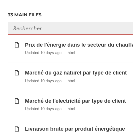
Consommation finale énergétique (après tran
Exportations par type de produit
33 MAIN FILES
Importation de gaz naturel par pays d'origin
Search files
Importation et exportation d'énergie électriq
Importations brutes par type de produit
Livraison brute par produit énergétique
Prix de l'énergie dans le secteur du chau
Livraison intérieure nette par produit énergé
Updated 10 days ago
html
Marché de l'electricité par type de client
Marché du gaz naturel par type de client
Marché du gaz naturel par type de client
Principaux indicateurs énergétiques
Prix de l'énergie dans le secteur du chauff
Updated 10 days ago
html
Production d'énergie électrique par type de
Production nette de chaleur par type de cent
Marché de l'electricité par type de client
Production renouvelable d'énergie électriqu
Updated 10 days ago
html
Puissance maximum nette (en MWe) et nombr
Puissance maximum nette des centrales calo
Quantités de biogaz injecté dans le réseau d
Livraison brute par produit énergétique