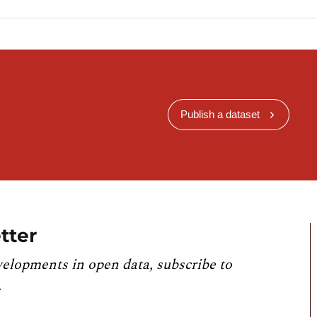
Publish a dataset
tter
velopments in open data, subscribe to
.