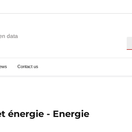
en data
Se
ews
Contact us
t énergie - Energie