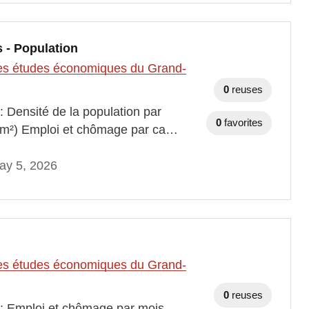
 - Population
t des études économiques du Grand-
0
reuses
: Densité de la population par
0
favorites
 km²) Emploi et chômage par ca…
ay 5, 2026
t des études économiques du Grand-
0
reuses
 : Emploi et chômage par mois