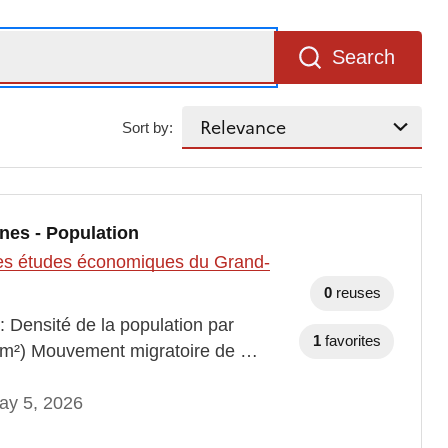
Search
Sort by:
nes - Population
t des études économiques du Grand-
0
reuses
: Densité de la population par
1
favorites
 km²) Mouvement migratoire de …
ay 5, 2026