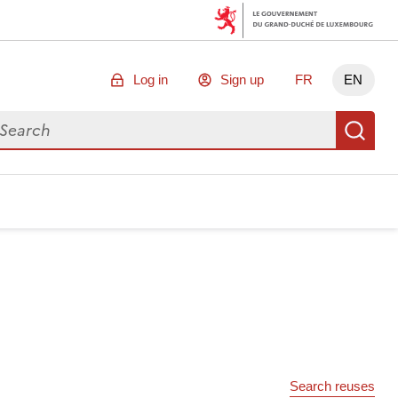
Log in
Sign up
FR
EN
arch for data
Se
Search reuses