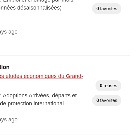
onnées désaisonnalisées)
0
favorites
ays ago
tion
t des études économiques du Grand-
0
reuses
: Adoptions Arrivées, départs et
0
favorites
de protection international…
ays ago