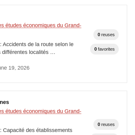
t des études économiques du Grand-
0
reuses
 Accidents de la route selon le
0
favorites
 différentes localités …
une 19, 2026
unes
t des études économiques du Grand-
0
reuses
 : Capacité des établissements