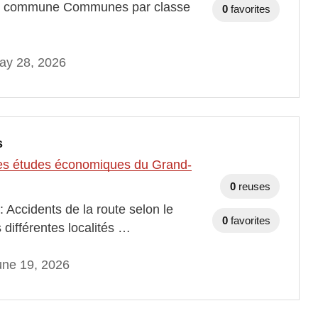
 et commune Communes par classe
0
favorites
ay 28, 2026
s
t des études économiques du Grand-
0
reuses
 Accidents de la route selon le
0
favorites
 différentes localités …
une 19, 2026