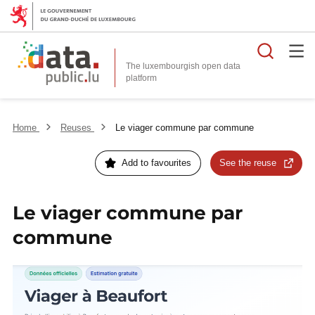
Searc
The luxembourgish open data
Home
Reuses
Le viager commune par commune
Add to favourites
See the reuse
Le viager commune par
commune