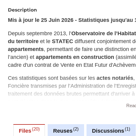
Description
Mis à jour le 25 Juin 2026 - Statistiques jusqu'au 
Depuis septembre 2013, l’
Observatoire de l’Habit
du territoire
et le
STATEC
diffusent conjointement de
appartements
, permettant de faire une distinction e
l’ancien) et
appartements en construction
(assimil
cadre d'un contrat de Vente en Etat Futur d'Achève
Ces statistiques sont basées sur les
actes notariés
,
Foncière transmises par l’Administration de l’Enregi
traitement des données brutes permettant d'arriver à
sont décrites dans le document méthodologique conjo
Rea
téléchargeable ci-dessous.
Le STATEC et l'Observatoire de l'Habitat diffusent é
20
2
1
intitulée "
Le Logement en Chiffres
". Chaque semestre
Files
Reuses
Discussions