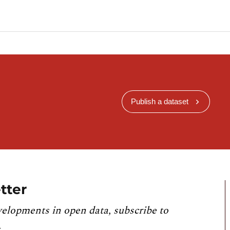
Publish a dataset
tter
velopments in open data, subscribe to
.