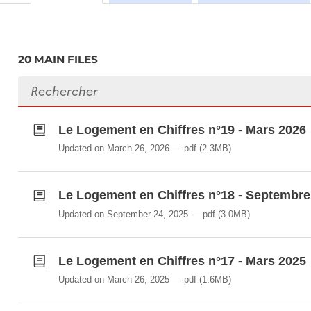
le point sur la situation du marché de l’immobilier r
complémentaires sur le marché du logement. Pour cela
complémentaires :
20 MAIN FILES
les
principales tendances
de l’immobilier r
Search files
appartements, de l’activité sur le marché des
construction, des prix de construction, etc. ;
un
tableau de bord
incluant des statistiques
Le Logement en Chiffres n°19 - Mars 2026
des appartements selon la surface du logemen
Updated on March 26, 2026
pdf
(2.3MB)
zones géographiques et les grandes commu
un ou plusieurs
focus
: des études plus spé
Le Logement en Chiffres n°18 - Septembre
l’immobilier résidentiel.
Updated on September 24, 2025
pdf
(3.0MB)
A noter : Le STATEC fournit également un indice héd
permet d'analyser les évolutions dans le temps des pr
Le Logement en Chiffres n°17 - Mars 2025
statistiques publiques :
https://statistiques.public.lu
Updated on March 26, 2025
pdf
(1.6MB)
court-terme/economie-totale-prix/D4011.xls