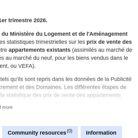
1er trimestre 2026.
at du Ministère du Logement et de l'Aménagement
s statistiques trimestrielles sur les
prix de vente des
ntre
appartements existants
(assimilés au marché de
és au marché du neuf, pour les biens vendus dans le
ment, ou VEFA).
 tels qu’ils sont repris dans les données de la Publicité
strement et des Domaines. Les différentes étapes de
 la statistique des prix de vente des appartements
int du STATEC et de l'Observatoire de l'Habitat,
d more
galement deux fois par an une publication conjointe
0
, l’objectif de cette publication conjointe est de faire
Community resources
Information