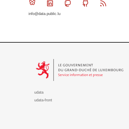
Bluesky
Linkedin
Mastodon
Github
RSS
info@data.public.lu
Le Gouvernement du Grand-Duché de Luxembourg - S
udata
udata-front