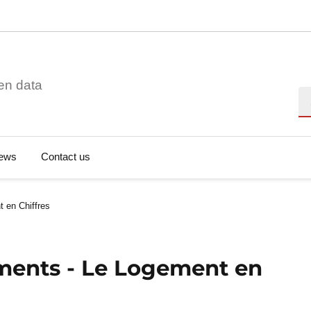
en data
Se
ews
Contact us
 en Chiffres
ements - Le Logement en