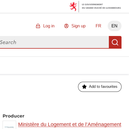
Log in
Sign up
FR
EN
arch for data
Se
Add to favourites
Producer
Ministère du Logement et de l’Aménagement