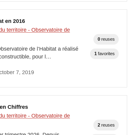
at en 2016
 territoire - Observatoire de
0
reuses
Observatoire de l’Habitat a réalisé
1
favorites
constructible, pour l…
tober 7, 2019
en Chiffres
 territoire - Observatoire de
2
reuses
1er trimestre 2026. Depuis