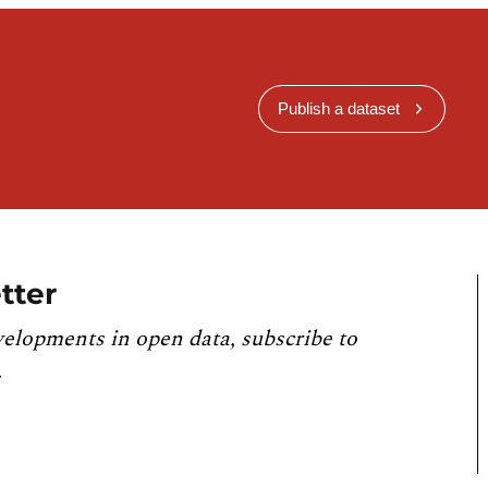
Publish a dataset
tter
velopments in open data, subscribe to
.