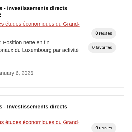
s - Investissements directs
2
t des études économiques du Grand-
0
reuses
 Position nette en fin
0
favorites
ionaux du Luxembourg par activité
nuary 6, 2026
s - Investissements directs
t des études économiques du Grand-
0
reuses