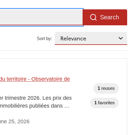
Search
Sort by:
 territoire - Observatoire de
1
reuses
er trimestre 2026. Les prix des
1
favorites
immobilières publiées dans …
une 25, 2026