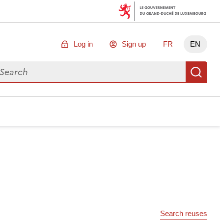
Log in
Sign up
FR
EN
arch for data
Se
Search reuses