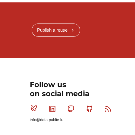
Publish a reuse
Follow us
on social media
Bluesky
Linkedin
Mastodon
Github
RSS
info@data.public.lu