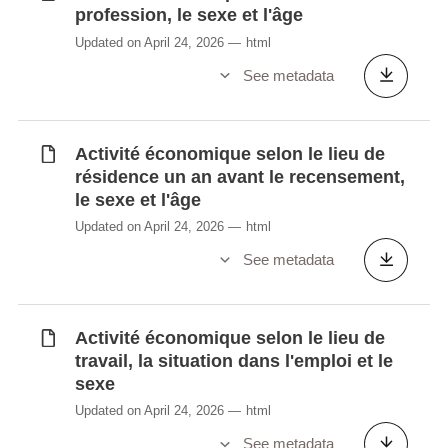
profession, le sexe et l'âge
Lieu de résidence habituelle un an avant le
Updated on April 24, 2026
html
recensement selon le pays de naissance,
le sexe et l'âge
See metadata
Lieu de résidence un an avant le
recensement selon l'année d'immigration,
le sexe et l'âge
Activité économique selon le lieu de
résidence un an avant le recensement,
Lieu de résidence un an avant le
le sexe et l'âge
recensement selon la nationalité, le pays
Updated on April 24, 2026
html
de naissance et le sexe
Lieu de résidence un an avant le
See metadata
recensement selon la situation dans la
profession, le sexe et l'âge
Lieu de résidence un avant le recensement
Activité économique selon le lieu de
selon la position dans la famille, l'âge et le
travail, la situation dans l'emploi et le
sexe
sexe
Lieu de résidence un avant le recensement
Updated on April 24, 2026
html
selon la position dans le ménage, l'âge et
See metadata