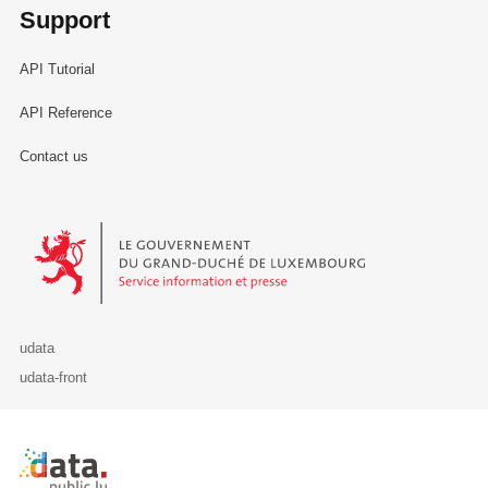
Support
le sexe et l'âge
Noyau familial par taille, canton et
API Tutorial
commune de résidence
Noyau familial selon le type et la taille
API Reference
Noyau familial selon le type, le canton et la
Contact us
commune de résidence
Pays de naissance selon l'état matrimonial,
l'âge et le sexe
Le Gouvernement du Grand-Duché de Luxembourg - Service Informa
Pays de naissance selon l'état matrimonial,
la position dans le ménage, le sexe et l'âge
Pays de naissance selon la nationalité, le
sexe et l'âge
udata
Pays de naissance selon la position dans
udata-front
le ménage, la nationalité, l'âge et le sexe
Pays de naissance selon l’année
d'immigration, le sexe et l'âge
Retour à l'accueil de data.public.lu
Population par canton et commune selon la