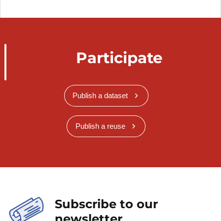
d’occupation, canton et commune de
résidence
Mode de logement selon la position dans le
ménage, le sexe et l’âge
Participate
Mode de logement selon la taille de la
localité, le sexe et l’âge
Mode d’occupation du logement selon la
nationalité et l'âge
Publish a dataset
Mode d’occupation du logement selon le
lieu de résidence un avant le recensement,
Publish a reuse
le sexe et l’âge
Mode d’occupation du logement selon le
pays de naissance et l'âge
Mode d’occupation du logement selon le
pays de naissance, l'année d'immigration
et le sexe
Subscribe to our
Ménages privés par canton et commune
newsletter