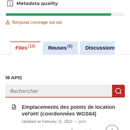
Metadata quality
Metadata quality
Temporal coverage not set
18
6
0
Files
Reuses
Discussions
18 APIS
Search files
S
Emplacements des points de location
vel'oH! (coordonnées WGS84)
Updated on February 11, 2022
json