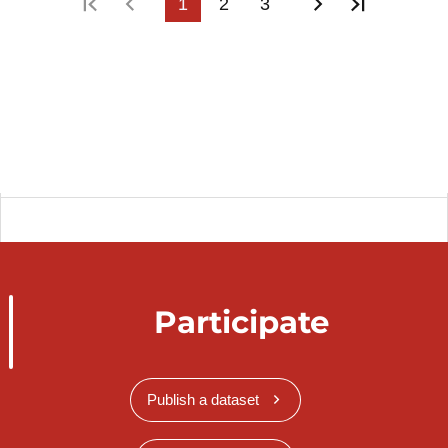
First page
Previous page
1
2
3
Next page
Last pag
Participate
Publish a dataset