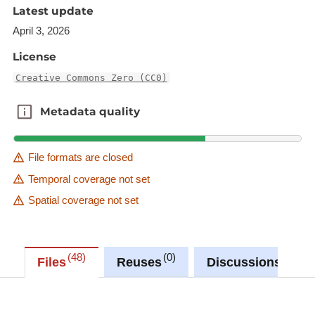
Latest update
les aides et soins pour les actes essentiels
April 3, 2026
de la vie
les activités d'appui à l'indépendance
License
les activités d'accompagnement en
Creative Commons Zero (CC0)
établissement
les activités de garde
Metadata quality
Metadata quality
les activités d'assistance à l'entretien du
ménage
File formats are closed
les adaptations de logement
Temporal coverage not set
les aides techniques
la formation pour les aides techniques et
Spatial coverage not set
pour l’aidant
48
0
0
Files
Reuses
Discussions