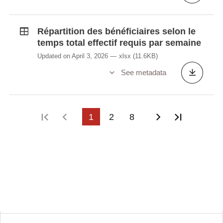
Répartition des bénéficiaires selon le
temps total effectif requis par semaine
Updated on April 3, 2026
xlsx
(11.6KB)
See metadata
First page
Previous page
1
2
8
Next page
Last pag