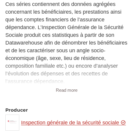
Ces séries contiennent des données agrégées
concernant les bénéficiaires, les prestations ainsi
que les comptes financiers de l’assurance
dépendance. L’Inspection Générale de la Sécurité
Sociale produit ces statistiques à partir de son
Datawarehouse afin de dénombrer les bénéficiaires
et de les caractériser sous un angle socio-
économique (âge, sexe, lieu de résidence,
composition familiale etc.) ou encore d’analyser
l’évolution des dépenses et des recettes de
l’assurance dépendance.
L'assurance dépendance a pour objectif de
Read more
compenser les frais générés par le besoin
d'assistance d'une tierce personne pour effectuer
Producer
les actes essentiels de la vie.
Les prestations couvertes par l’assurance
Inspection générale de la sécurité sociale
dépendance sont les suivantes :