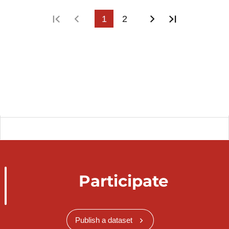
First page
Previous page
1
2
Next page
Last page
Participate
Publish a dataset