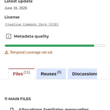
Latest update
qu'ils occupent dans le ménage
Familles attributaires d'allocations
June 16, 2026
familiales mensuelles selon le nombre
License
d'enfants à charge
Creative Commons Zero (CC0)
Indemnité pour congé parental (en EUR)
Metadata quality
Metadata quality
Synchronisé automatiquement depuis la
base de
Temporal coverage not set
données LUSTAT
11
0
0
Files
Reuses
Discussions
11 MAIN FILES
Allocations familiales mensuelles