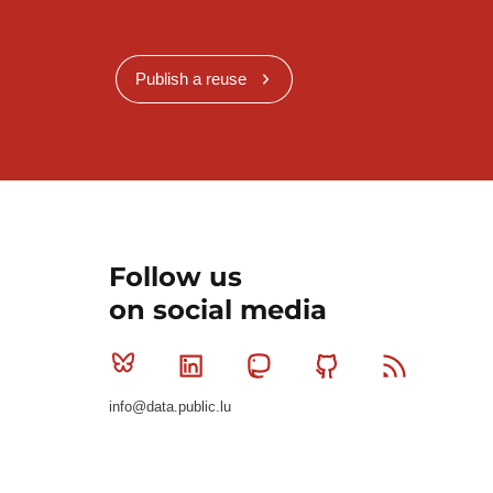
Publish a reuse
Follow us
on social media
Bluesky
Linkedin
Mastodon
Github
RSS
info@data.public.lu