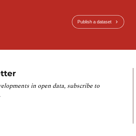
Publish a dataset
tter
velopments in open data, subscribe to
.