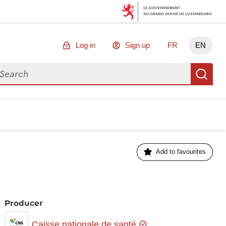
Log in
Sign up
FR
EN
arch for data
Se
Add to favourites
Producer
Caisse nationale de santé