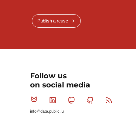
Publish a reuse
Follow us
on social media
Bluesky
Linkedin
Mastodon
Github
RSS
info@data.public.lu