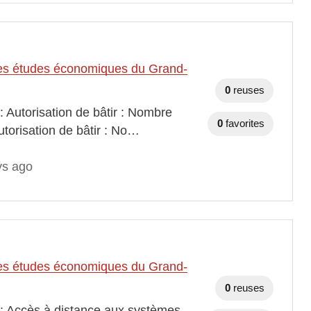
t des études économiques du Grand-
0
reuses
: Autorisation de bâtir : Nombre
0
favorites
utorisation de bâtir : No…
ys ago
t des études économiques du Grand-
0
reuses
 : Accès à distance aux systèmes