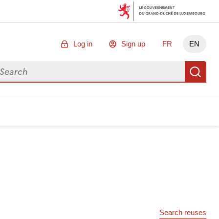
Log in
Sign up
FR
EN
arch for data
Se
Search reuses