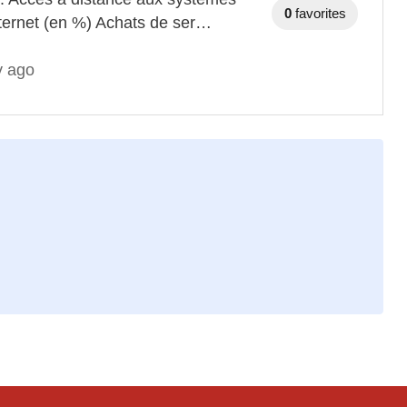
0
favorites
nternet (en %) Achats de ser…
y ago