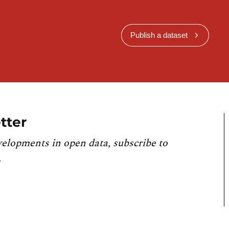
Publish a dataset
tter
velopments in open data, subscribe to
.