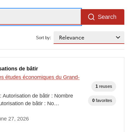
Search
Sort by:
sations de bâtir
t des études économiques du Grand-
1
reuses
: Autorisation de bâtir : Nombre
0
favorites
utorisation de bâtir : No…
une 27, 2026