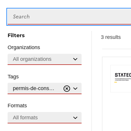
Search
Filters
3 results
Organizations
All organizations
Tags
permis-de-construire-autorisation-de-batir-batimen
Formats
All formats