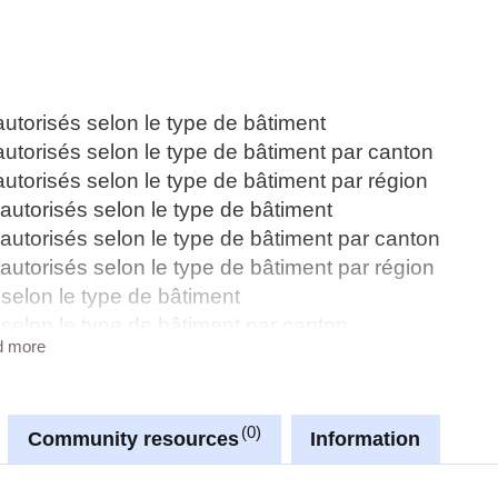
autorisés selon le type de bâtiment
autorisés selon le type de bâtiment par canton
autorisés selon le type de bâtiment par région
autorisés selon le type de bâtiment
autorisés selon le type de bâtiment par canton
autorisés selon le type de bâtiment par région
e selon le type de bâtiment
e selon le type de bâtiment par canton
d more
e selon le type de bâtiment par région
0
Community resources
Information
nnées LUSTAT