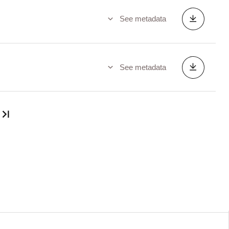
See metadata
See metadata
Last page