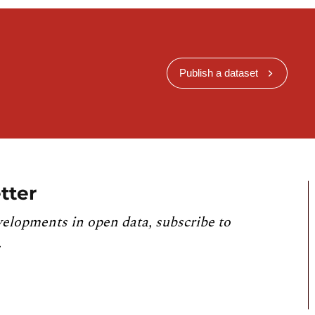
Publish a dataset
tter
velopments in open data, subscribe to
.