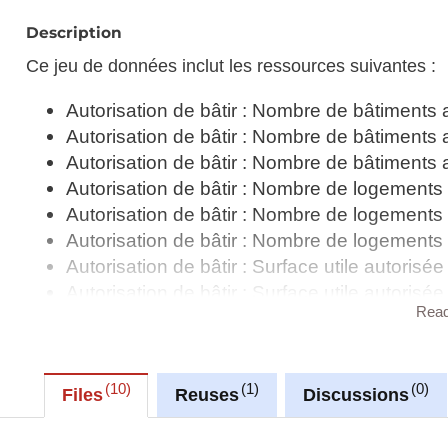
Description
Ce jeu de données inclut les ressources suivantes :
Autorisation de bâtir : Nombre de bâtiments 
Autorisation de bâtir : Nombre de bâtiments 
Autorisation de bâtir : Nombre de bâtiments 
Autorisation de bâtir : Nombre de logements 
Autorisation de bâtir : Nombre de logements 
Autorisation de bâtir : Nombre de logements 
Autorisation de bâtir : Surface utile autorisé
Autorisation de bâtir : Surface utile autorisé
Rea
Autorisation de bâtir : Surface utile autorisé
Autorisations de bâtir
10
1
0
Files
Reuses
Discussions
Synchronisé automatiquement depuis la
base de do