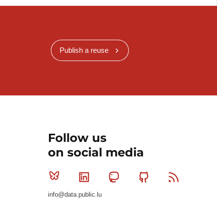
Publish a reuse
Follow us
on social media
Bluesky
Linkedin
Mastodon
Github
RSS
info@data.public.lu