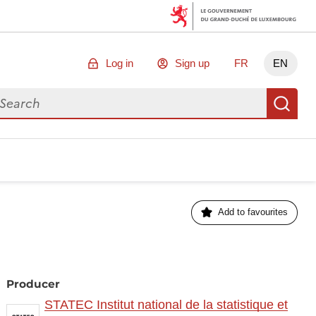
Log in
Sign up
FR
EN
arch for data
Se
Add to favourites
Producer
STATEC Institut national de la statistique et